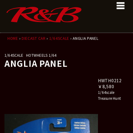
コ
ナ
ン
ビ
テ
ゲ
ン
ー
ツ
シ
へ
ョ
ス
ン
HOME
›
DIECAST CAR
›
1/64SCALE
› ANGLIA PANEL
キ
に
ッ
移
1/64SCALE
HOTWHEELS 1/64
プ
動
ANGLIA PANEL
HWTH0212
￥8,580
1/64scale
Treasure Hunt