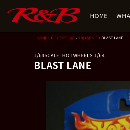
コ
ナ
ン
ビ
HOME
WHA
テ
ゲ
ン
ー
ツ
シ
へ
ョ
HOME
›
DIECAST CAR
›
1/64SCALE
› BLAST LANE
ス
ン
キ
に
1/64SCALE
HOTWHEELS 1/64
ッ
移
BLAST LANE
プ
動