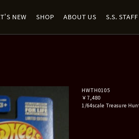
T'S NEW
SHOP
ABOUT US
S.S. STAF
HWTH0105
￥7,480
1/64scale Treasure Hun