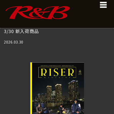
コ
ナ
ン
ビ
テ
ゲ
ン
ー
ツ
シ
へ
ョ
3/30 新入荷商品
ス
ン
キ
に
2026.03.30
ッ
移
プ
動