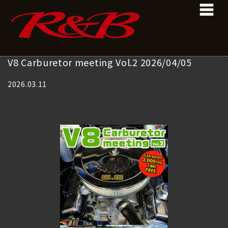
コ
ナ
ン
ビ
テ
ゲ
ン
ー
ツ
シ
へ
ョ
V8 Carburetor meeting Vol.2 2026/04/05
ス
ン
キ
に
2026.03.11
ッ
移
プ
動