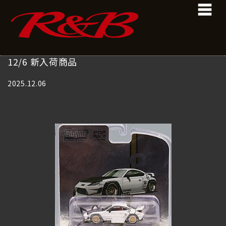
コ
ナ
ン
ビ
テ
ゲ
ン
ー
ツ
シ
へ
ョ
12/6 新入荷商品
ス
ン
キ
に
2025.12.06
ッ
移
プ
動