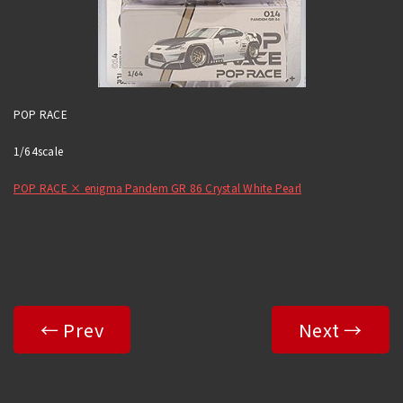
POP RACE
1/64scale
POP RACE × enigma Pandem GR 86 Crystal White Pearl
← Prev
Next →