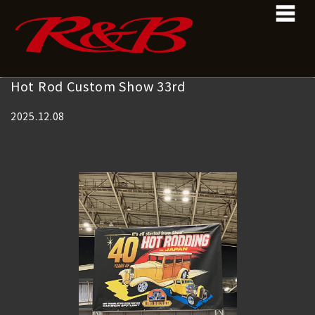
コ
ナ
ン
ビ
テ
ゲ
ン
ー
ツ
シ
へ
ョ
Hot Rod Custom Show 33rd
ス
ン
キ
に
2025.12.08
ッ
移
プ
動