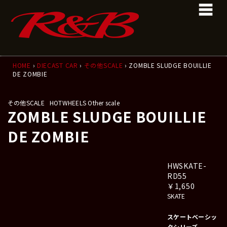
コ
ナ
ン
ビ
テ
ゲ
ン
ー
ツ
シ
へ
ョ
ス
ン
HOME
›
DIECAST CAR
›
その他SCALE
› ZOMBLE SLUDGE BOUILLIE
DE ZOMBIE
キ
に
ッ
移
プ
動
その他SCALE
HOTWHEELS Other scale
ZOMBLE SLUDGE BOUILLIE
DE ZOMBIE
HWSKATE-
RD55
￥1,650
SKATE
スケートベーシッ
クシリーズ