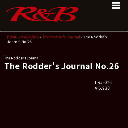
コ
ナ
ン
ビ
テ
ゲ
ン
ー
ツ
シ
へ
ョ
ス
ン
HOME
›
MAGAZINE
›
The Rodder's Journal
› The Rodder's
Journal No.26
キ
に
ッ
移
プ
動
The Rodder's Journal
The Rodder's Journal No.26
TRJ-026
￥6,930