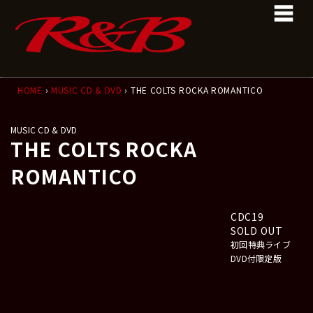
コ
ナ
ン
ビ
テ
ゲ
ン
ー
ツ
シ
へ
ョ
ス
ン
HOME
›
MUSIC CD & DVD
› THE COLTS ROCKA ROMANTICO
キ
に
ッ
移
MUSIC CD & DVD
プ
動
THE COLTS ROCKA
ROMANTICO
CDC19
SOLD OUT
初回特典ライブ
DVD付限定版