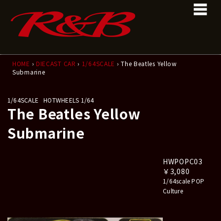
コ
ナ
ン
ビ
テ
ゲ
ン
ー
ツ
シ
へ
ョ
ス
ン
HOME
›
DIECAST CAR
›
1/64SCALE
› The Beatles Yellow
Submarine
キ
に
ッ
移
プ
動
1/64SCALE
HOTWHEELS 1/64
The Beatles Yellow
Submarine
HWPOPC03
￥3,080
1/64scale POP
Culture