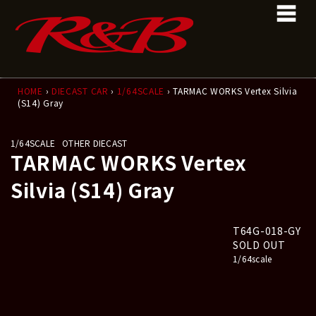
コ
ナ
ン
ビ
テ
ゲ
ン
ー
ツ
シ
へ
ョ
ス
ン
HOME
›
DIECAST CAR
›
1/64SCALE
› TARMAC WORKS Vertex Silvia
(S14) Gray
キ
に
ッ
移
プ
動
1/64SCALE
OTHER DIECAST
TARMAC WORKS Vertex
Silvia (S14) Gray
T64G-018-GY
SOLD OUT
1/64scale