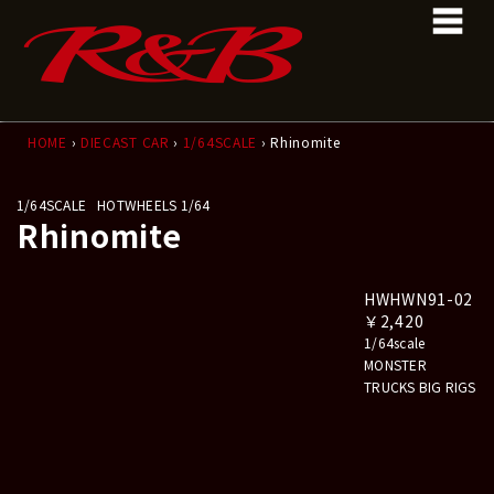
コ
ナ
ン
ビ
テ
ゲ
ン
ー
ツ
シ
へ
ョ
ス
ン
HOME
›
DIECAST CAR
›
1/64SCALE
› Rhinomite
キ
に
ッ
移
1/64SCALE
HOTWHEELS 1/64
プ
動
Rhinomite
HWHWN91-02
￥2,420
1/64scale
MONSTER
TRUCKS BIG RIGS