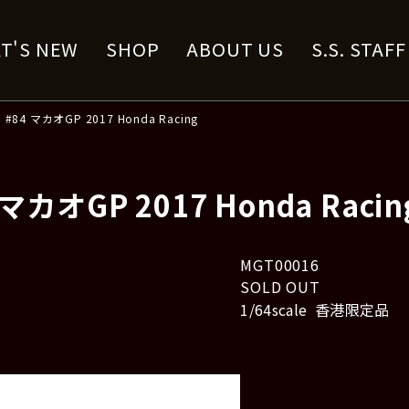
T'S NEW
SHOP
ABOUT US
S.S. STAF
3 #84 マカオGP 2017 Honda Racing
 マカオGP 2017 Honda Racin
MGT00016
SOLD OUT
1/64scale 香港限定品