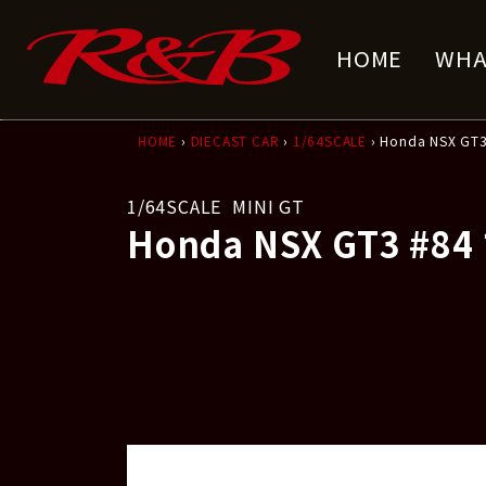
コ
ナ
ン
ビ
HOME
WHA
テ
ゲ
ン
ー
ツ
シ
へ
ョ
HOME
›
DIECAST CAR
›
1/64SCALE
› Honda NSX GT
ス
ン
キ
に
1/64SCALE
MINI GT
ッ
移
Honda NSX GT3 #84
プ
動