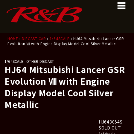
コ
ナ
ン
ビ
テ
ゲ
ン
ー
ツ
シ
へ
ョ
ス
ン
HOME
›
DIECAST CAR
›
1/64SCALE
› HJ64 Mitsubishi Lancer GSR
Evolution Ⅷ with Engine Display Model Cool Silver Metallic
キ
に
ッ
移
プ
動
1/64SCALE
OTHER DIECAST
HJ64 Mitsubishi Lancer GSR
Evolution Ⅷ with Engine
Display Model Cool Silver
Metallic
HJ643054S
SOLD OUT
1/64scale