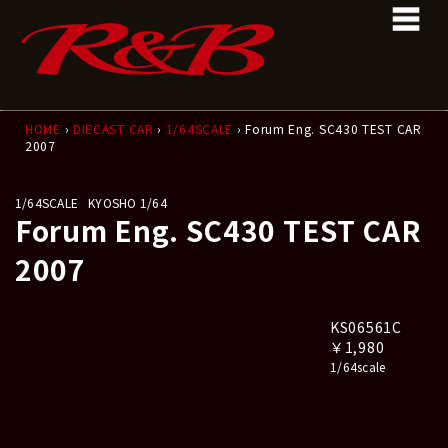
コ
ナ
ン
ビ
テ
ゲ
ン
ー
ツ
シ
へ
ョ
ス
ン
HOME
›
DIECAST CAR
›
1/64SCALE
› Forum Eng. SC430 TEST CAR
2007
キ
に
ッ
移
プ
動
1/64SCALE
KYOSHO 1/64
Forum Eng. SC430 TEST CAR
2007
KS06561C
￥1,980
1/64scale