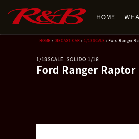
コ
ナ
ン
ビ
HOME
WHA
テ
ゲ
ン
ー
ツ
シ
へ
ョ
HOME
›
DIECAST CAR
›
1/18SCALE
› Ford Ranger Ra
ス
ン
キ
に
1/18SCALE
SOLIDO 1/18
ッ
移
Ford Ranger Raptor
プ
動