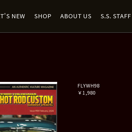
T'S NEW
SHOP
ABOUT US
S.S. STAF
FLYWH98
￥1,980