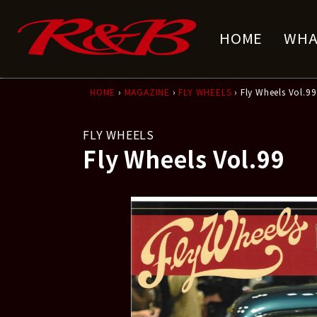
コ
ナ
ン
ビ
HOME
WHA
テ
ゲ
ン
ー
ツ
シ
へ
ョ
HOME
›
MAGAZINE
›
FLY WHEELS
› Fly Wheels Vol.99
ス
ン
キ
に
FLY WHEELS
ッ
移
Fly Wheels Vol.99
プ
動