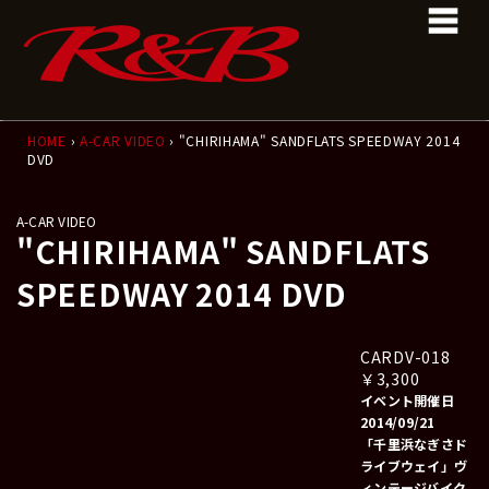
コ
ナ
ン
ビ
テ
ゲ
ン
ー
ツ
シ
へ
ョ
ス
ン
HOME
›
A-CAR VIDEO
› "CHIRIHAMA" SANDFLATS SPEEDWAY 2014
DVD
キ
に
ッ
移
プ
動
A-CAR VIDEO
"CHIRIHAMA" SANDFLATS
SPEEDWAY 2014 DVD
CARDV-018
￥3,300
イベント開催日
2014/09/21
「千里浜なぎさド
ライブウェイ」ヴ
ィンテージバイク