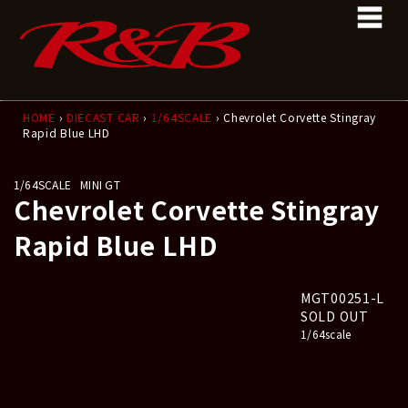
コ
ナ
ン
ビ
テ
ゲ
ン
ー
ツ
シ
へ
ョ
ス
ン
HOME
›
DIECAST CAR
›
1/64SCALE
› Chevrolet Corvette Stingray
Rapid Blue LHD
キ
に
ッ
移
プ
動
1/64SCALE
MINI GT
Chevrolet Corvette Stingray
Rapid Blue LHD
MGT00251-L
SOLD OUT
1/64scale