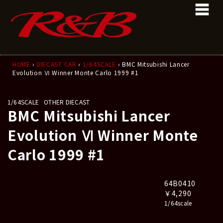
コ
ナ
ン
ビ
テ
ゲ
ン
ー
ツ
シ
へ
ョ
ス
ン
HOME
›
DIECAST CAR
›
1/64SCALE
› BMC Mitsubishi Lancer
Evolution Ⅵ Winner Monte Carlo 1999 #1
キ
に
ッ
移
プ
動
1/64SCALE
OTHER DIECAST
BMC Mitsubishi Lancer
Evolution Ⅵ Winner Monte
Carlo 1999 #1
64B0410
￥4,290
1/64scale