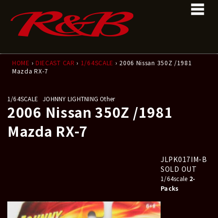
コ
ナ
ン
ビ
テ
ゲ
ン
ー
ツ
シ
へ
ョ
ス
ン
HOME
›
DIECAST CAR
›
1/64SCALE
› 2006 Nissan 350Z /1981
Mazda RX-7
キ
に
ッ
移
プ
動
1/64SCALE
JOHNNY LIGHTNING Other
2006 Nissan 350Z /1981
Mazda RX-7
JLPK017IM-B
SOLD OUT
1/64scale
2-
Packs