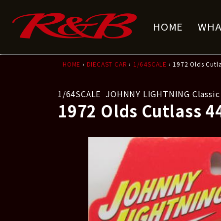
コ
ナ
ン
ビ
HOME
WHA
テ
ゲ
ン
ー
ツ
シ
へ
ョ
HOME
›
DIECAST CAR
›
1/64SCALE
› 1972 Olds Cutl
ス
ン
キ
に
1/64SCALE
JOHNNY LIGHTNING Classic
ッ
移
1972 Olds Cutlass 4
プ
動