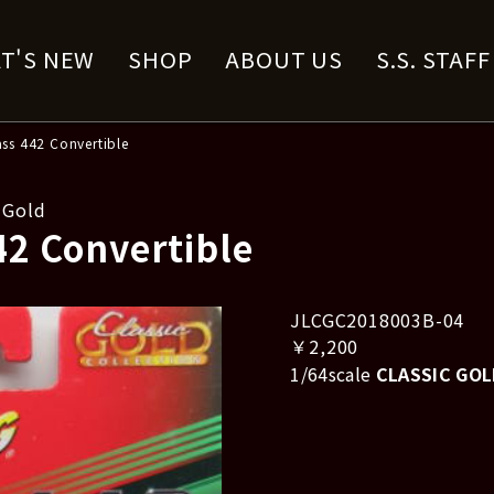
T'S NEW
SHOP
ABOUT US
S.S. STAF
ass 442 Convertible
 Gold
42 Convertible
JLCGC2018003B-04
￥2,200
1/64scale
CLASSIC GOL