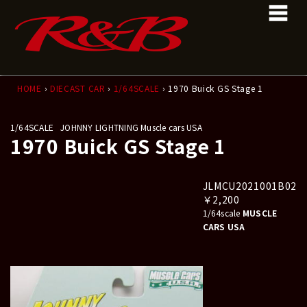
コ
ナ
ン
ビ
テ
ゲ
ン
ー
ツ
シ
へ
ョ
ス
ン
HOME
›
DIECAST CAR
›
1/64SCALE
› 1970 Buick GS Stage 1
キ
に
ッ
移
1/64SCALE
JOHNNY LIGHTNING Muscle cars USA
プ
動
1970 Buick GS Stage 1
JLMCU2021001B02
￥2,200
1/64scale
MUSCLE
CARS USA