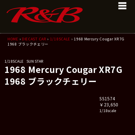
コ
ナ
ン
ビ
テ
ゲ
ン
ー
ツ
シ
へ
ョ
ス
ン
HOME
›
DIECAST CAR
›
1/18SCALE
› 1968 Mercury Cougar XR7G
1968 ブラックチェリー
キ
に
ッ
移
プ
動
1/18SCALE
SUN STAR
1968 Mercury Cougar XR7G
1968 ブラックチェリー
SS1574
￥23,650
1/18scale