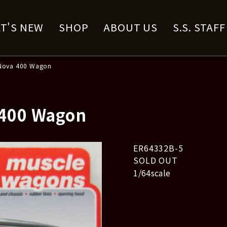
T'S NEW
SHOP
ABOUT US
S.S. STAF
Nova 400 Wagon
 400 Wagon
ER64332B-5
SOLD OUT
1/64scale