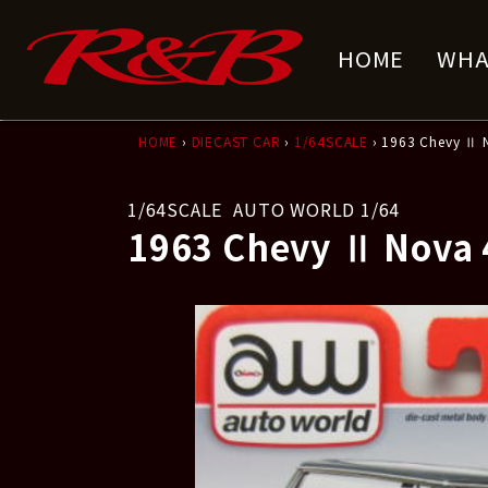
コ
ナ
ン
ビ
HOME
WHA
テ
ゲ
ン
ー
ツ
シ
へ
ョ
HOME
›
DIECAST CAR
›
1/64SCALE
› 1963 Chevy Ⅱ 
ス
ン
キ
に
1/64SCALE
AUTO WORLD 1/64
ッ
移
1963 Chevy Ⅱ Nova
プ
動