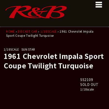
コ
ナ
ン
ビ
テ
ゲ
ン
ー
ツ
シ
へ
ョ
ス
ン
HOME
›
DIECAST CAR
›
1/18SCALE
› 1961 Chevrolet Impala
Sport Coupe Twilight Turquoise
キ
に
ッ
移
プ
動
1/18SCALE
SUN STAR
1961 Chevrolet Impala Sport
Coupe Twilight Turquoise
SS2109
SOLD OUT
1/18scale