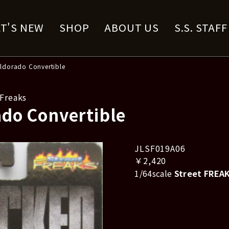
T'S NEW
SHOP
ABOUT US
S.S. STAF
Eldorado Convertible
Freaks
ado Convertible
JLSF019A06
￥2,420
1/64scale
Street FREA