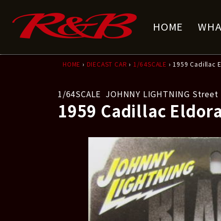
コ
ナ
ン
ビ
HOME
WHA
テ
ゲ
ン
ー
ツ
シ
へ
ョ
HOME
›
DIECAST CAR
›
1/64SCALE
› 1959 Cadillac 
ス
ン
キ
に
1/64SCALE
JOHNNY LIGHTNING Street 
ッ
移
1959 Cadillac Eldor
プ
動