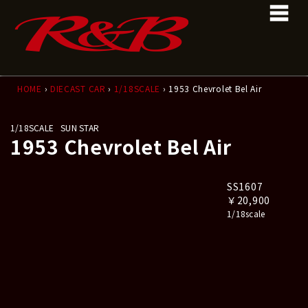
コ
ナ
ン
ビ
テ
ゲ
ン
ー
ツ
シ
へ
ョ
ス
ン
HOME
›
DIECAST CAR
›
1/18SCALE
› 1953 Chevrolet Bel Air
キ
に
ッ
移
1/18SCALE
SUN STAR
プ
動
1953 Chevrolet Bel Air
SS1607
￥20,900
1/18scale