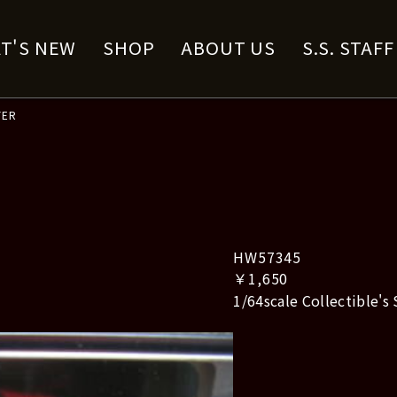
T'S NEW
SHOP
ABOUT US
S.S. STAF
TER
HW57345
￥1,650
1/64scale Collectible's 