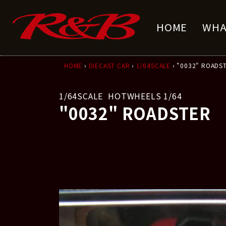
コ
ナ
ン
ビ
HOME
WHA
テ
ゲ
ン
ー
ツ
シ
へ
ョ
HOME
›
DIECAST CAR
›
1/64SCALE
› "0032" ROADS
ス
ン
キ
に
1/64SCALE
HOTWHEELS 1/64
ッ
移
"0032" ROADSTER
プ
動