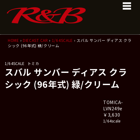
コ
ナ
ン
ビ
テ
ゲ
ン
ー
ツ
シ
へ
ョ
ス
ン
HOME
›
DIECAST CAR
›
1/64SCALE
› スバル サンバー ディアス クラ
シック (96年式) 緑/クリーム
キ
に
ッ
移
プ
動
1/64SCALE
トミカ
スバル サンバー ディアス クラ
シック (96年式) 緑/クリーム
TOMICA-
LVN249e
￥3,630
1/64scale