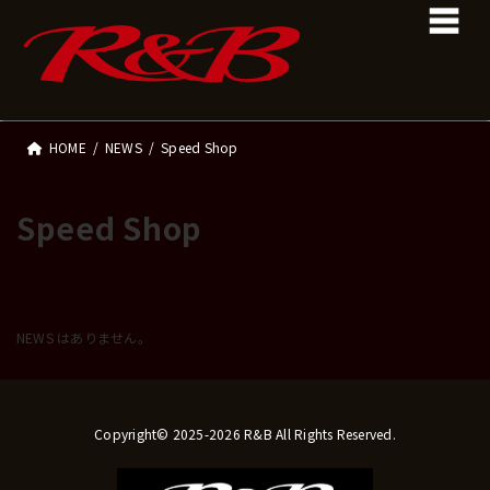
コ
ナ
ン
ビ
テ
ゲ
ン
ー
ツ
シ
へ
ョ
ス
ン
HOME
NEWS
Speed Shop
キ
に
ッ
移
プ
動
Speed Shop
NEWS はありません。
Copyright© 2025-2026 R&B All Rights Reserved.