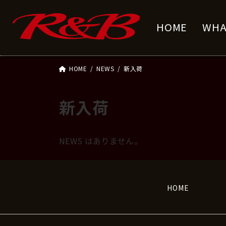
コ
ナ
ン
ビ
HOME
WHA
テ
ゲ
ン
ー
ツ
シ
へ
ョ
HOME
NEWS
新入荷
ス
ン
キ
に
新入荷
ッ
移
プ
動
NEWS はありません。
HOME