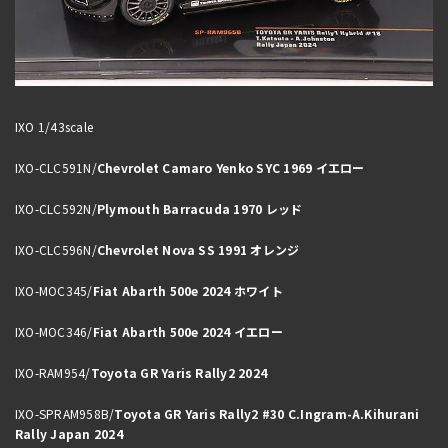
IXO 1/43scale
IXO-CLC591N/
Chevrolet Camaro Yenko SYC 1969 イエロー
IXO-CLC592N/
Plymouth Barracuda 1970 レッド
IXO-CLC596N/
Chevrolet Nova SS 1991 オレンジ
IXO-MOC345/
Fiat Abarth 500e 2024 ホワイト
IXO-MOC346/
Fiat Abarth 500e 2024 イエロー
IXO-RAM954/
Toyota GR Yaris Rally2 2024
IXO-SPRAM958B/
Toyota GR Yaris Rally2 #30 C.Ingram-A.Kihurani
Rally Japan 2024