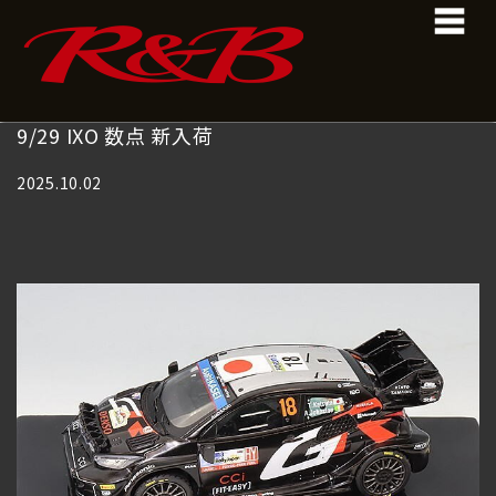
コ
ナ
ン
ビ
テ
ゲ
ン
ー
ツ
シ
へ
ョ
9/29 IXO 数点 新入荷
ス
ン
キ
に
2025.10.02
ッ
移
プ
動