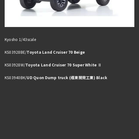
Kyosho 1/43scale
KS03928BE/
Toyota Land Cruiser 70 Beige
KS03928W/
Toyota Land Cruiser 70 Super White Ⅱ
KS03940BK/
UD Quon Dump truck (極東開発工業) Black