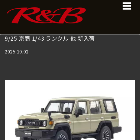
コ
ナ
ン
ビ
テ
ゲ
ン
ー
ツ
シ
へ
ョ
9/25 京商 1/43 ランクル 他 新入荷
ス
ン
キ
に
2025.10.02
ッ
移
プ
動