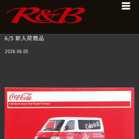
コ
ナ
ン
ビ
テ
ゲ
ン
ー
ツ
シ
へ
ョ
6/5 新入荷商品
ス
ン
キ
に
2026.06.05
ッ
移
プ
動