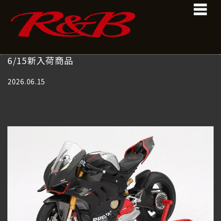
コ
ナ
ン
ビ
テ
ゲ
ン
ー
ツ
シ
へ
ョ
6/15新入荷商品
ス
ン
キ
に
2026.06.15
ッ
移
プ
動