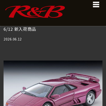
コ
ナ
ン
ビ
テ
ゲ
ン
ー
ツ
シ
へ
ョ
6/12 新入荷商品
ス
ン
キ
に
2026.06.12
ッ
移
プ
動