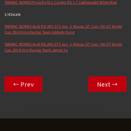
TARMAC WORKS Porsche 911 Carrera RS 2.7 Lightweight White/Red
1/43scale
TARMAC WORKS Audi R8 LMS GT3 evo Ⅱ Macau GT Cup- FIA GT World
Cup 2024 Uno Racing Team Adderly Fong
TARMAC WORKS Audi R8 LMS GT3 evo Ⅱ Macau GT Cup- FIA GT World
Cup 2024 Uno Racing Team James Yu
← Prev
Next →
Copyright© 2025-2026 R&B All Rights Reserved.