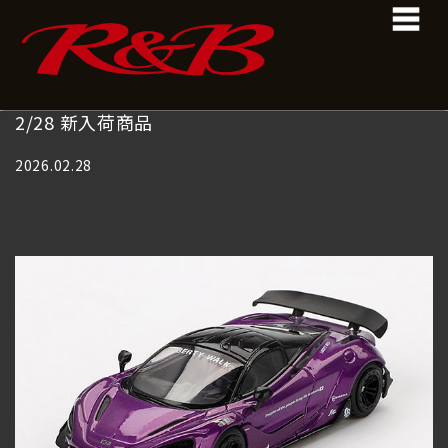
コ
ナ
ン
ビ
テ
ゲ
ン
ー
ツ
シ
へ
ョ
2/28 新入荷商品
ス
ン
キ
に
2026.02.28
ッ
移
プ
動