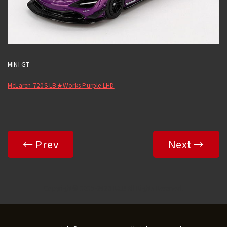
MINI GT
McLaren 720S LB★Works Purple LHD
← Prev
Next →
Copyright© 2025-2026 R&B All Rights Reserved.