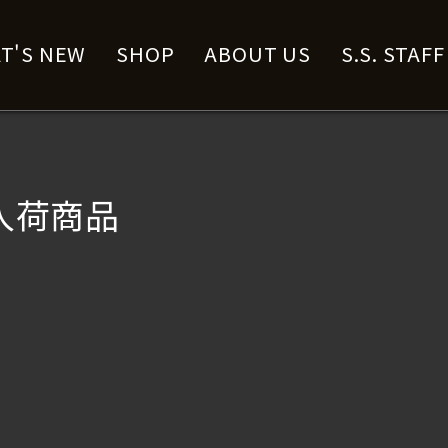
T'S NEW
SHOP
ABOUT US
S.S. STAF
新入荷商品