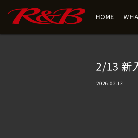
コ
ナ
ン
ビ
HOME
WHA
テ
ゲ
ン
ー
ツ
シ
へ
ョ
ス
ン
キ
に
2/13 
ッ
移
プ
動
2026.02.13