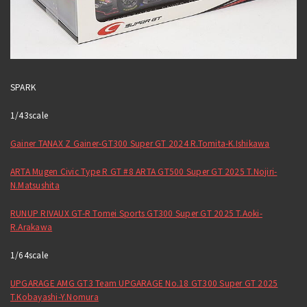
SPARK
1/43scale
Gainer TANAX Z Gainer-GT300 Super GT 2024 R.Tomita-K.Ishikawa
ARTA Mugen Civic Type R GT #8 ARTA GT500 Super GT 2025 T.Nojiri-
N.Matsushita
RUNUP RIVAUX GT-R Tomei Sports GT300 Super GT 2025 T.Aoki-
R.Arakawa
1/64scale
UPGARAGE AMG GT3 Team UPGARAGE No.18 GT300 Super GT 2025
T.Kobayashi-Y.Nomura