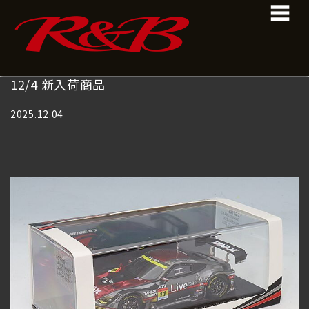
コ
ナ
ン
ビ
テ
ゲ
ン
ー
ツ
シ
へ
ョ
12/4 新入荷商品
ス
ン
キ
に
2025.12.04
ッ
移
プ
動