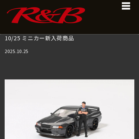
コ
ナ
ン
ビ
テ
ゲ
ン
ー
ツ
シ
へ
ョ
10/25 ミニカー新入荷商品
ス
ン
キ
に
2025.10.25
ッ
移
プ
動