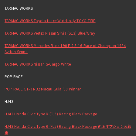
TARMAC WORKS
TARMAC WORKS Toyota Hiace Widebody TOYO TIRE
TARMAC WORKS Vertex Nissan Silvia (S13) Blue/Gray
TARMAC WORKS Mercedes-Benz 190 E 2.3-16 Race of Champion 1984
Ayrton Senna
TARMAC WORKS Nissan S-Cargo White
POP RACE
POP RACE GT-R R32 Macau Guia '90 Winner
HJ43
HJ43 Honda Civic Type R (FL5) Racing Black Package
HJ43 Honda Civic Type R (FL5) Racing Black Package 純正オプション装着
車