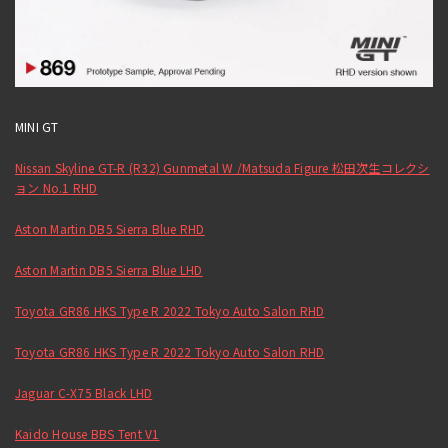
MINI GT
Nissan Skyline GT-R (R32) Gunmetal W /Matsuda Figure 松田次生コレクシ
ョン No.1 RHD
Aston Martin DB5 Sierra Blue RHD
Aston Martin DB5 Sierra Blue LHD
Toyota GR86 HKS Type R 2022 Tokyo Auto Salon RHD
Toyota GR86 HKS Type R 2022 Tokyo Auto Salon RHD
Jaguar C-X75 Black LHD
Kaido House BBS Tent V1