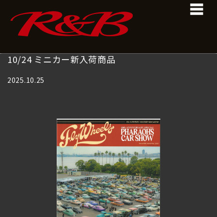
コ
ナ
ン
ビ
テ
ゲ
ン
ー
ツ
シ
へ
ョ
10/24 ミニカー新入荷商品
ス
ン
キ
に
2025.10.25
ッ
移
プ
動