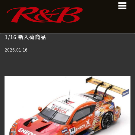
コ
ナ
ン
ビ
テ
ゲ
ン
ー
ツ
シ
へ
ョ
1/16 新入荷商品
ス
ン
キ
に
2026.01.16
ッ
移
プ
動