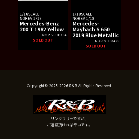
1/18SCALE
1/18SCALE
NOREV 1/18
NOREV 1/18
Mercedes-Benz
Mercedes-
200 T 1982 Yellow
Maybach S 650
2019 Blue Metallic
NOREV-183734
SOLD OUT
NOREV-183425
SOLD OUT
Copyright© 2025-2026 R&B All Rights Reserved.
リンクフリーですが、
ご連絡頂ければ幸いです。