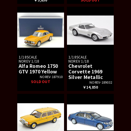
1/18SCALE
1/18SCALE
NOREV 1/18
NOREV 1/18
Alfa Romeo 1750
Chevrolet
GTV 1970 Yellow
Corvette 1969
Silver Metallic
NOREV-187910
SOLD OUT
NOREV-189032
￥14,850