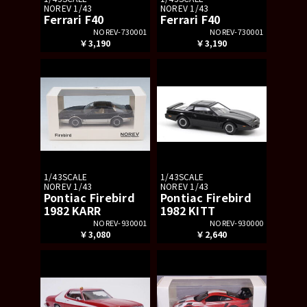
NOREV 1/43
NOREV 1/43
Ferrari F40
Ferrari F40
NOREV-730001
NOREV-730001
￥3,190
￥3,190
1/43SCALE
1/43SCALE
NOREV 1/43
NOREV 1/43
Pontiac Firebird
Pontiac Firebird
1982 KARR
1982 KITT
NOREV-930001
NOREV-930000
￥3,080
￥2,640