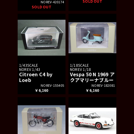
SOLD OUT
NOREV-420174
SOLD OUT
1/43SCALE
1/18SCALE
NOREV 1/43
NOREV 1/18
Citroen C4 by
Vespa 50 N 1969 ア
Loeb
クアマリーナブルー
NOREV-155405
NOREV-182081
￥6,160
￥6,160