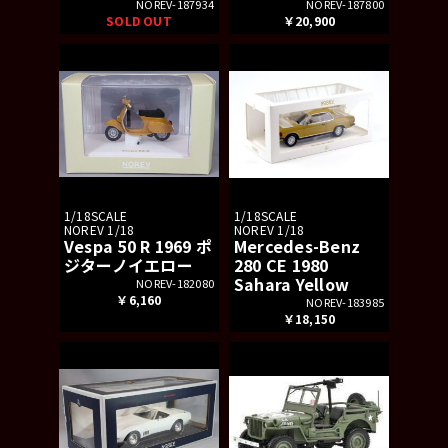
NOREV-187934
NOREV-187800
SOLD OUT
￥20,900
1/18SCALE
1/18SCALE
NOREV 1/18
NOREV 1/18
Vespa 50 R 1969 ポ
Mercedes-Benz
ジターノイエロー
280 CE 1980
Sahara Yellow
NOREV-182080
￥6,160
NOREV-183985
￥18,150