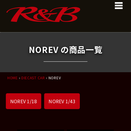
コ
ナ
ン
ビ
テ
ゲ
ン
ー
ツ
シ
へ
ョ
ス
ン
キ
に
NOREV の商品一覧
ッ
移
プ
動
HOME
›
DIECAST CAR
› NOREV
NOREV 1/18
NOREV 1/43