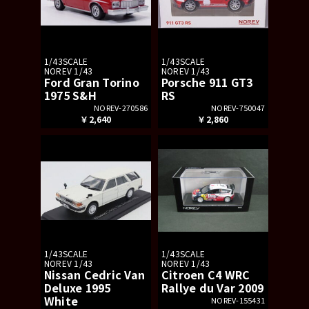
1/43SCALE
1/43SCALE
NOREV 1/43
NOREV 1/43
Ford Gran Torino
Porsche 911 GT3
1975 S&H
RS
NOREV-270586
NOREV-750047
￥2,640
￥2,860
1/43SCALE
1/43SCALE
NOREV 1/43
NOREV 1/43
Nissan Cedric Van
Citroen C4 WRC
Deluxe 1995
Rallye du Var 2009
White
NOREV-155431