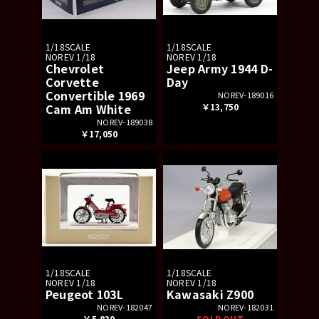
1/18SCALE
1/18SCALE
NOREV 1/18
NOREV 1/18
Chevrolet
Jeep Army 1944 D-
Corvette
Day
Convertible 1969
NOREV-189016
Cam Am White
￥13,750
NOREV-189038
￥17,050
1/18SCALE
1/18SCALE
NOREV 1/18
NOREV 1/18
Peugeot 103L
Kawasaki Z900
NOREV-182047
NOREV-182031
￥5,830
SOLD OUT