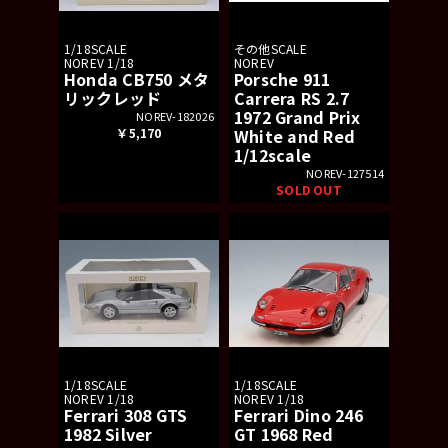
1/18SCALE
その他SCALE
NOREV 1/18
NOREV
Honda CB750 メタ
Porsche 911
リックレッド
Carrera RS 2.7
1972 Grand Prix
NOREV-182026
￥5,170
White and Red
1/12scale
NOREV-127514
SOLD OUT
1/18SCALE
1/18SCALE
NOREV 1/18
NOREV 1/18
Ferrari 308 GTS
Ferrari Dino 246
1982 Silver
GT 1968 Red