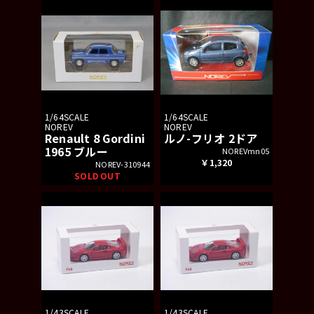
1/64SCALE
1/64SCALE
NOREV
NOREV
Renault 8 Gordini
ルノ-フリオ 2ドア
1965 ブルー
NOREVmn05
￥1,320
NOREV-310944
SOLD OUT
1/43SCALE
1/43SCALE