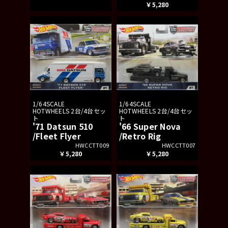
￥5,280
1/64SCALE
1/64SCALE
HOTWHEELS 2台/4台セッ
HOTWHEELS 2台/4台セッ
ト
ト
'71 Datsun 510
'66 Super Nova
/Fleet Flyer
/Retro Rig
HWCCTT009
HWCCTT007
￥5,280
￥5,280