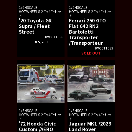
1/64SCALE
1/64SCALE
HOTWHEELS 2台/4台セッ
HOTWHEELS 2台/4台セッ
ト
ト
'20 Toyota GR
Ferrari 250 GTO
Supra / Fleet
Fiat 642 RN2
Street
Bartoletti
Transporter
HWCCTT086
￥5,280
/Transporteur
HWCCTT083
SOLD OUT
1/64SCALE
1/64SCALE
HOTWHEELS 2台/4台セッ
HOTWHEELS 2台/4台セッ
ト
ト
'72 Honda Civic
Jaguar MK1 /2023
Custom /AERO
Land Rover