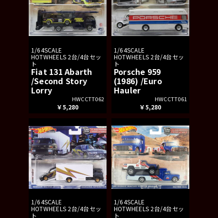
1/64SCALE
1/64SCALE
HOTWHEELS 2台/4台セッ
HOTWHEELS 2台/4台セッ
ト
ト
Fiat 131 Abarth
Porsche 959
/Second Story
(1986) /Euro
Lorry
Hauler
HWCCTT062
HWCCTT061
￥5,280
￥5,280
1/64SCALE
1/64SCALE
HOTWHEELS 2台/4台セッ
HOTWHEELS 2台/4台セッ
ト
ト