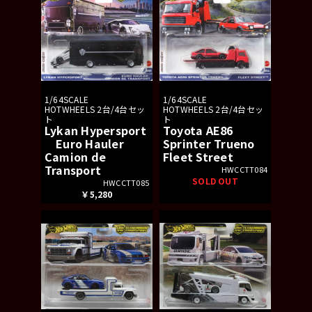
1/64SCALE
1/64SCALE
HOTWHEELS 2台/4台セッ
HOTWHEELS 2台/4台セッ
ト
ト
Lykan Hypersport
Toyota AE86
Euro Hauler
Sprinter Trueno
Camion de
Fleet Street
Transport
HWCCTT084
SOLD OUT
HWCCTT085
￥5,280