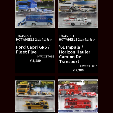
1/64SCALE
1/64SCALE
HOTWHEELS 2台/4台セッ
HOTWHEELS 2台/4台セッ
ト
ト
Ford Capri GR5 /
'61 Impala /
Fleet Flye
Horizon Hauler
Camion De
HWCCTT088
￥5,280
Transport
HWCCTT087
￥5,280