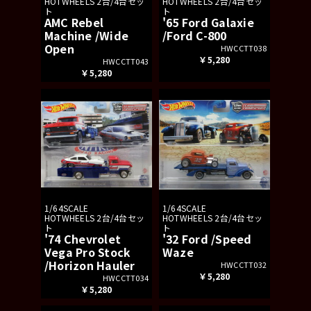
HOTWHEELS 2台/4台セッ
HOTWHEELS 2台/4台セッ
ト
ト
AMC Rebel
'65 Ford Galaxie
Machine /Wide
/Ford C-800
Open
HWCCTT038
￥5,280
HWCCTT043
￥5,280
1/64SCALE
1/64SCALE
HOTWHEELS 2台/4台セッ
HOTWHEELS 2台/4台セッ
ト
ト
'74 Chevrolet
'32 Ford /Speed
Vega Pro Stock
Waze
/Horizon Hauler
HWCCTT032
￥5,280
HWCCTT034
￥5,280