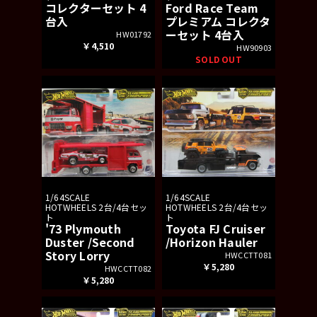
コレクターセット 4
Ford Race Team
台入
プレミアム コレクタ
ーセット 4台入
HW01792
￥4,510
HW90903
SOLD OUT
1/64SCALE
1/64SCALE
HOTWHEELS 2台/4台セッ
HOTWHEELS 2台/4台セッ
ト
ト
'73 Plymouth
Toyota FJ Cruiser
Duster /Second
/Horizon Hauler
Story Lorry
HWCCTT081
￥5,280
HWCCTT082
￥5,280