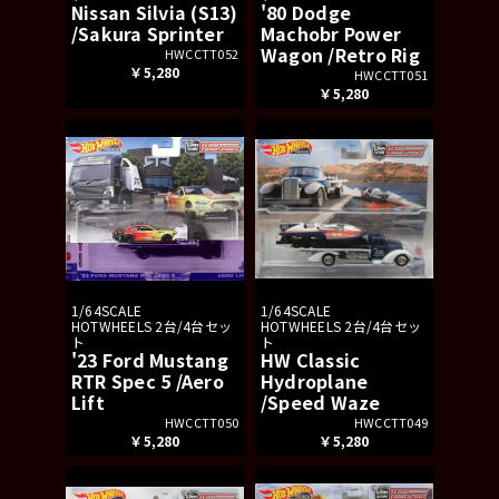
Nissan Silvia (S13)
'80 Dodge
/Sakura Sprinter
Machobr Power
Wagon /Retro Rig
HWCCTT052
￥5,280
HWCCTT051
￥5,280
1/64SCALE
1/64SCALE
HOTWHEELS 2台/4台セッ
HOTWHEELS 2台/4台セッ
ト
ト
'23 Ford Mustang
HW Classic
RTR Spec 5 /Aero
Hydroplane
Lift
/Speed Waze
HWCCTT050
HWCCTT049
￥5,280
￥5,280