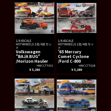
1/64SCALE
1/64SCALE
HOTWHEELS 2台/4台セッ
HOTWHEELS 2台/4台セッ
ト
ト
Volkswagen
'65 Mercury
"BAJA BUG"
Comet Cyclone
/Horizon Hauler
/Ford C-800
HWCCTT031
HWCCTT028
￥5,280
￥5,280