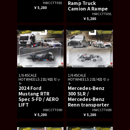
Ramp Truck
HWCCTT092
￥5,280
Camion A Rampe
HWCCTT091
￥5,280
1/64SCALE
1/64SCALE
HOTWHEELS 2台/4台セッ
HOTWHEELS 2台/4台セッ
ト
ト
2024 Ford
Mercedes-Benz
Mustang RTR
300 SLR /
Spec 5-FD / AERO
Mercedes-Benz
LIFT
Renn transporter
HWCCTT090
HWCCTT089
￥5,280
￥5,280