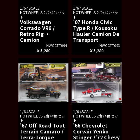
1/64SCALE
1/64SCALE
HOTWHEELS 2台/4台セッ
HOTWHEELS 2台/4台セッ
ト
ト
Volkswagen
'07 Honda Civic
Corrado VR6 /
Type R / Kousoku
Retro Rig ・
Hauler Camion De
Camion
Transport
HWCCTT094
HWCCTT093
￥5,280
￥5,280
1/64SCALE
1/64SCALE
HOTWHEELS 2台/4台セッ
HOTWHEELS 2台/4台セッ
ト
ト
'67 Off Road Tout-
'66 Chevrolet
Terrain Camaro /
Corvair Yenko
Terra-Torque
Stinger /'72 Chevy