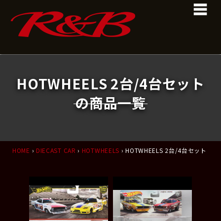
コ
ナ
ン
ビ
テ
ゲ
ン
ー
ツ
シ
へ
ョ
ス
ン
キ
に
HOTWHEELS 2台/4台セット
ッ
移
プ
動
の商品一覧
HOME
›
DIECAST CAR
›
HOTWHEELS
› HOTWHEELS 2台/4台セット