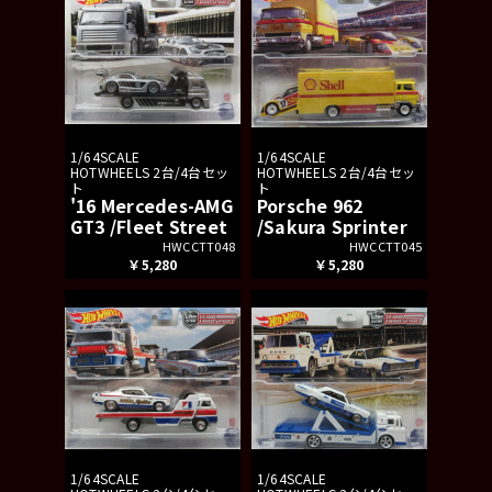
1/64SCALE
1/64SCALE
HOTWHEELS 2台/4台セッ
HOTWHEELS 2台/4台セッ
ト
ト
'16 Mercedes-AMG
Porsche 962
GT3 /Fleet Street
/Sakura Sprinter
HWCCTT048
HWCCTT045
￥5,280
￥5,280
1/64SCALE
1/64SCALE