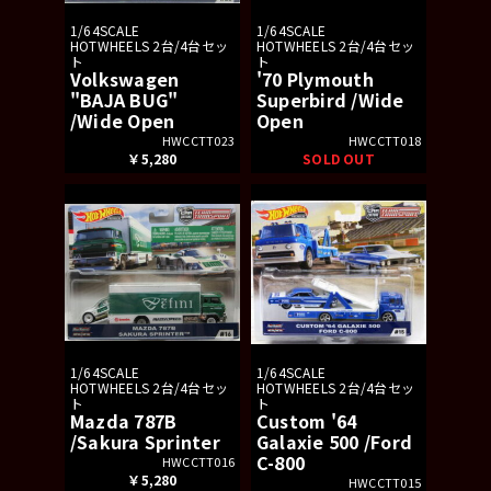
1/64SCALE
1/64SCALE
HOTWHEELS 2台/4台セッ
HOTWHEELS 2台/4台セッ
ト
ト
Volkswagen
'70 Plymouth
"BAJA BUG"
Superbird /Wide
/Wide Open
Open
HWCCTT023
HWCCTT018
￥5,280
SOLD OUT
1/64SCALE
1/64SCALE
HOTWHEELS 2台/4台セッ
HOTWHEELS 2台/4台セッ
ト
ト
Mazda 787B
Custom '64
/Sakura Sprinter
Galaxie 500 /Ford
C-800
HWCCTT016
￥5,280
HWCCTT015