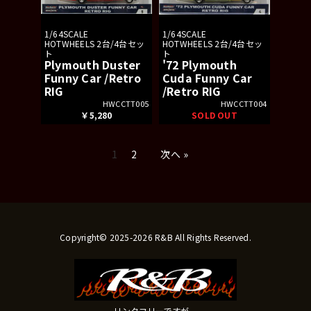
1/64SCALE
1/64SCALE
HOTWHEELS 2台/4台セッ
HOTWHEELS 2台/4台セッ
ト
ト
Plymouth Duster
'72 Plymouth
Funny Car /Retro
Cuda Funny Car
RIG
/Retro RIG
HWCCTT005
HWCCTT004
￥5,280
SOLD OUT
1
2
次へ »
Copyright© 2025-2026 R&B All Rights Reserved.
リンクフリーですが、