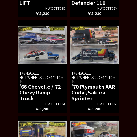
LIFT
Defender 110
HWCCTT080
HWCCTT074
￥5,280
￥5,280
1/64SCALE
1/64SCALE
HOTWHEELS 2台/4台セッ
HOTWHEELS 2台/4台セッ
ト
ト
'66 Chevelle /'72
'70 Plymouth AAR
Chevy Ramp
Cuda /Sakura
Truck
Sprinter
HWCCTT064
HWCCTT063
￥5,280
￥5,280